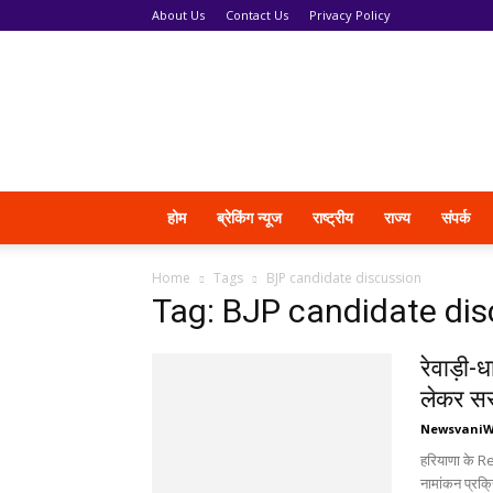
About Us
Contact Us
Privacy Policy
News
Vani
होम
ब्रेकिंग न्यूज
राष्ट्रीय
राज्य
संपर्क
Home
Tags
BJP candidate discussion
Tag: BJP candidate di
रेवाड़ी-ध
लेकर सरग
Newsvani
हरियाणा के 
नामांकन प्रक्र