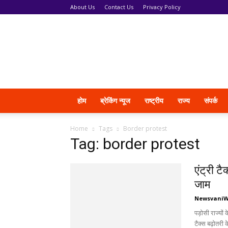
About Us
Contact Us
Privacy Policy
News
Vani
होम
ब्रेकिंग न्यूज
राष्ट्रीय
राज्य
संपर्क
Home
Tags
Border protest
Tag: border protest
एंट्री ट
जाम
Newsvani
पड़ोसी राज्यों
टैक्स बढ़ोतरी