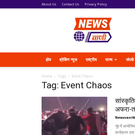
About Us
Contact Us
Privacy Policy
News
Vani
होम
ब्रेकिंग न्यूज
राष्ट्रीय
राज्य
संपर्क
Home
Tags
Event Chaos
Tag: Event Chaos
सांस्कृत
अफरा-त
Newsvani
नूंह में आयोज
कार्यक्रम उस स