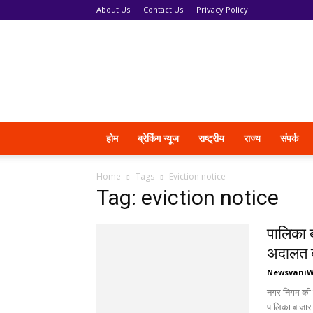
About Us
Contact Us
Privacy Policy
News
Vani
होम
ब्रेकिंग न्यूज
राष्ट्रीय
राज्य
संपर्क
Home
Tags
Eviction notice
Tag: eviction notice
पालिका ब
अदालत 
Newsvani
नगर निगम की क
पालिका बाजार क