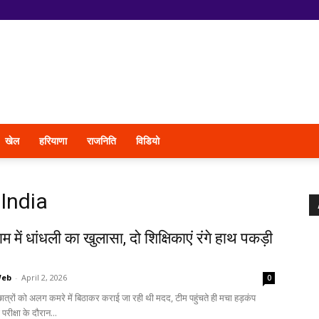
खेल
हरियाणा
राजनिति
विडियो
India
जाम में धांधली का खुलासा, दो शिक्षिकाएं रंगे हाथ पकड़ी
Web
-
April 2, 2026
0
 छात्रों को अलग कमरे में बिठाकर कराई जा रही थी मदद, टीम पहुंचते ही मचा हड़कंप
ड परीक्षा के दौरान...