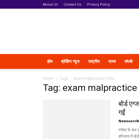
About Us
Contact Us
Privacy Policy
News
Vani
होम
ब्रेकिंग न्यूज
राष्ट्रीय
राज्य
संपर्क
Home
Tags
Exam malpractice India
Tag: exam malpractice 
बोर्ड एग्
गईं
Newsvani
परीक्षा के बाद
हरियाणा में बोर्