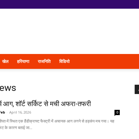
खेल
हरियाणा
राजनिति
विडियो
news
 में आग, शॉर्ट सर्किट से मची अफरा-तफरी
Web
-
April 16, 2026
0
नीपत में स्थित एक हैंडीक्राफ्ट फैक्ट्री में अचानक आग लगने से हड़कंप मच गया। यह
्किट के कारण बताई जा...