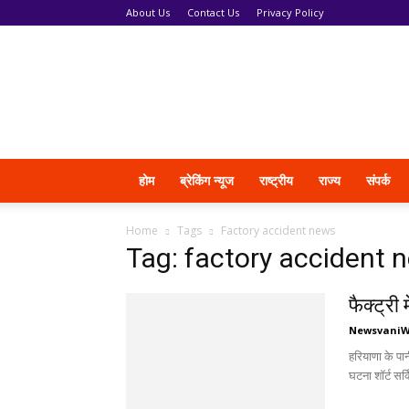
About Us
Contact Us
Privacy Policy
News
Vani
होम
ब्रेकिंग न्यूज
राष्ट्रीय
राज्य
संपर्क
Home
Tags
Factory accident news
Tag: factory accident 
फैक्ट्री
Newsvani
हरियाणा के पा
घटना शॉर्ट सर