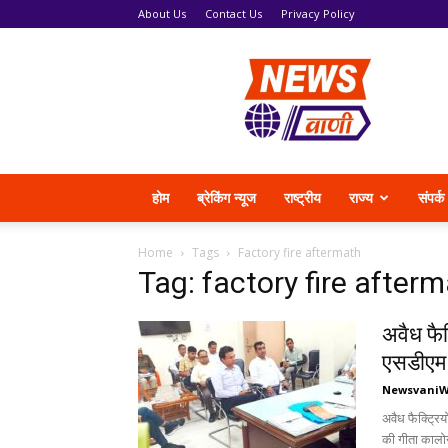
About Us
Contact Us
Privacy Policy
News
Vani
होम
ब्रेकिंग न्यूज
राष्ट्रीय
राज्य
संपर्क
Home
Tags
Factory fire aftermath
Tag: factory fire after
अवैध फैक
एसडीएम 
Newsvani
अवैध फैक्ट्रिय
की गीता कालोनी 