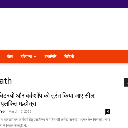
खेल
हरियाणा
राजनिति
विडियो
math
्ट्रियों और वर्कशॉप को तुरंत किया जाए सील:
पुलकित मल्होत्रा
Web
-
March 10, 2026
0
ों व वर्कशॉप पर कार्रवाई हेतु एसडीएम ने गठित की कमेटी सफीदों, (एस• के• मित्तल) : नगर
में स्थित फैक्ट्री में...