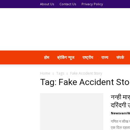
About Us
Contact Us
Privacy Policy
News
Vani
होम
ब्रेकिंग न्यूज
राष्ट्रीय
राज्य
संपर्क
Home
Tags
Fake Accident Story
Tag: Fake Accident Sto
नन्ही मा
दरिंदगी
Newsvani
गणित न सीख पा
एक दिल दहला द