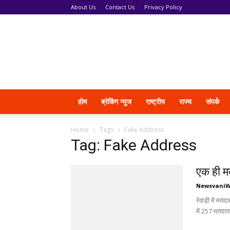
About Us
Contact Us
Privacy Policy
News
Vani
होम
ब्रेकिंग न्यूज
राष्ट्रीय
राज्य
संपर्क
Home
Tags
Fake Address
Tag: Fake Address
एक ही मक
Newsvani
रेवाड़ी में म
में 257 मतदाता