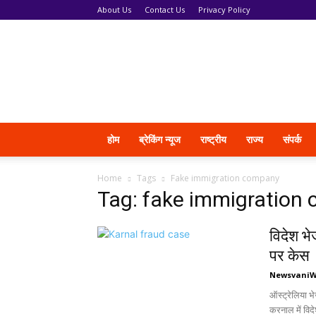
About Us
Contact Us
Privacy Policy
News
Vani
होम
ब्रेकिंग न्यूज
राष्ट्रीय
राज्य
संपर्क
Home
Tags
Fake immigration company
Tag: fake immigration
विदेश भ
पर केस
Newsvani
ऑस्ट्रेलिया भे
करनाल में विदे