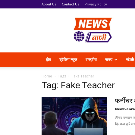
About Us
Contact Us
Privacy Policy
News
Vani
होम
ब्रेकिंग न्यूज
राष्ट्रीय
राज्य
संपर्क
Home
Tags
Fake Teacher
Tag: Fake Teacher
फर्नीचर 
Newsvani
टीचर बनकर फर्
दिखाया हरियाणा