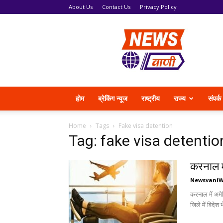
About Us
Contact Us
Privacy Policy
News
Vani
होम
ब्रेकिंग न्यूज
राष्ट्रीय
राज्य
संपर्क
Home
Tags
Fake visa detention
Tag: fake visa detentio
करनाल म
Newsvani
करनाल में अम
जिले में विदेश 