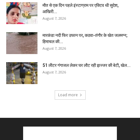
मौत से एक दिन पहले इंस्टाग्राम पर एक्टिव थी सुदेश,
आखिरी...
August 7, 2026
मारकंडा नदी फिर उफान पर, कठवा-तंगौर के खेत जलमग्न;
हिमाचल की...
August 7, 2026
51 लीटर गंगाजल लेकर घर लौट रही झज्जर की बेटी, खेल...
August 7, 2026
Load more