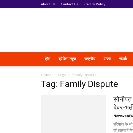
About Us
Contact Us
Privacy Policy
News
Vani
होम
ब्रेकिंग न्यूज
राष्ट्रीय
राज्य
संपर्क
Home
Tags
Family Dispute
Tag: Family Dispute
सोनीपत म
देवर-भती
Newsvani
हरियाणा के सो
की हालत में मि