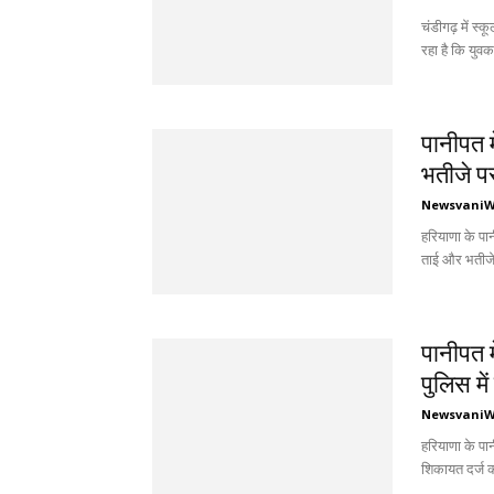
चंडीगढ़ में स्
रहा है कि युवक
पानीपत म
भतीजे प
Newsvani
हरियाणा के पा
ताई और भतीजे 
पानीपत म
पुलिस में
Newsvani
हरियाणा के पान
शिकायत दर्ज क