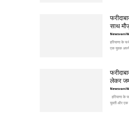
फरीदाबाद
साथ मौजू
Newsvani
हरियाणा के फर
एक युवक अपनी 
फरीदाबा
लेकर जम
Newsvani
हरियाणा के फर
युवती और एक 