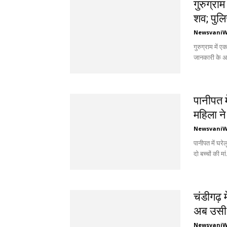
गुरुग्राम
शव; पुलि
Newsvani
गुरुग्राम में
जानकारी के अन
पानीपत म
महिला ने
Newsvani
पानीपत में घर
दो बच्चों की मां.
चंडीगढ़ 
अब उसी र
Newsvani