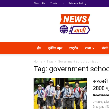
About Us
Contact Us
Privacy Policy
News
Vani
होम
ब्रेकिंग न्यूज
राष्ट्रीय
राज्य
संपर्क
Home
Tags
Government school admission
Tag: government schoo
सरकारी 
2808 प्र
Newsvani
2808 प्राइवेट
के अनुसार सीटे