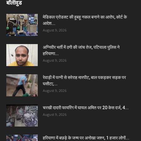
बॉलीवुड
मेडिकल प्रोडक्ट की हूबहू नकल बनाने का आरोप, कोर्ट के
आदेश...
August 9, 2026
अग्निवीर भर्ती में ठगी की जांच तेज, पटियाला पुलिस ने
हरियाणा...
August 9, 2026
रेवाड़ी में पत्नी से सरेराह मारपीट, बाल पकड़कर सड़क पर
घसीटा;...
August 9, 2026
चरखी दादरी फायरिंग में घायल अमित पर 20 केस दर्ज, 4...
August 9, 2026
हरियाणा में बछड़े के जन्म पर अनोखा जश्न, 1 हजार लोगों...