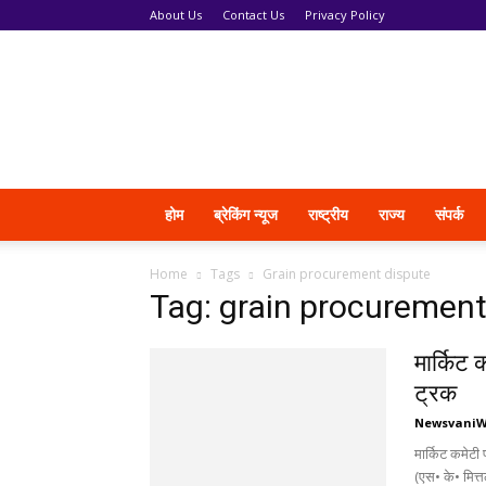
About Us
Contact Us
Privacy Policy
News
Vani
होम
ब्रेकिंग न्यूज
राष्ट्रीय
राज्य
संपर्क
Home
Tags
Grain procurement dispute
Tag: grain procurement
मार्किट
ट्रक
Newsvani
मार्किट कमेटी
(एस• के• मित्