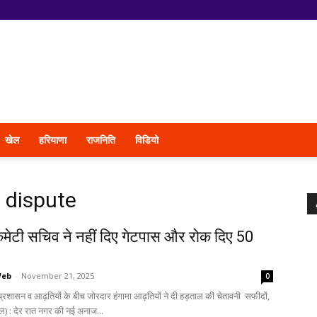
खेल
हरियाणा
राजनिति
विडियो
 dispute
 कमेटी सचिव ने नहीं दिए गेटपास और रोक दिए 50
Web
-
November 21, 2025
0
 प्रशासन व आढ़तियों के बीच जोरदार हंगामा आढ़तियों ने दी हड़ताल की चेतावनी सफीदों,
तल) : देर रात नगर की नई अनाज...