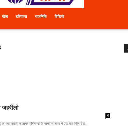
खेल
हरियाणा
राजनिति
विडियो
s
बनी जहरीली
0
PCB की लापरवाही उजागर हरियाणा के पानीपत शहर ने एक बार फिर देश...