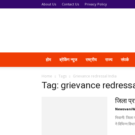
About Us
Contact Us
Privacy Policy
News
Vani
होम
ब्रेकिंग न्यूज
राष्ट्रीय
राज्य
संपर्क
Home
Tags
Grievance redressal India
Tag: grievance redressa
जिला प्
Newsvani
भिवानी: जिला
ने विभिन्न विभ