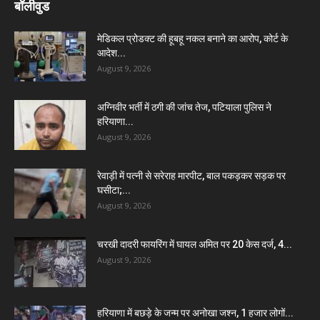
बॉलीवुड
मेडिकल प्रोडक्ट की हूबहू नकल बनाने का आरोप, कोर्ट के
आदेश...
August 9, 2026
अग्निवीर भर्ती में ठगी की जांच तेज, पटियाला पुलिस ने
हरियाणा...
August 9, 2026
रेवाड़ी में पत्नी से सरेराह मारपीट, बाल पकड़कर सड़क पर
घसीटा;...
August 9, 2026
चरखी दादरी फायरिंग में घायल अमित पर 20 केस दर्ज, 4...
August 9, 2026
हरियाणा में बछड़े के जन्म पर अनोखा जश्न, 1 हजार लोगों...