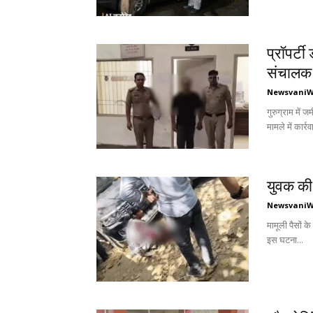
प्रॉपर्ट
संचालक 
Newsvani
गुरुग्राम में
मामले में कार्रव
युवक की
Newsvani
मामूली पैसों क
इस घटना...