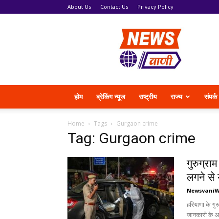
About Us
Contact Us
Privacy Policy
News
Vani
होम
ब्रेकिंग न्यूज
राष्ट्रीय
राज्य
संपर्क
Home
Tags
Gurgaon crime
Tag: Gurgaon crime
गुरुग्राम
लगने से 
Newsvani
हरियाणा के गु
जानकारी के अन