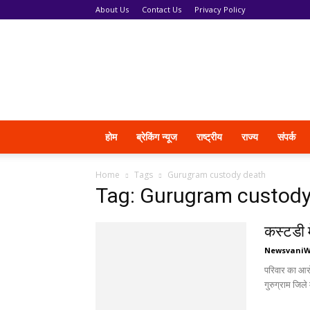
About Us
Contact Us
Privacy Policy
News
Vani
होम
ब्रेकिंग न्यूज
राष्ट्रीय
राज्य
संपर्क
Home
Tags
Gurugram custody death
Tag: Gurugram custody
कस्टडी म
Newsvani
परिवार का आरो
गुरुग्राम जिले