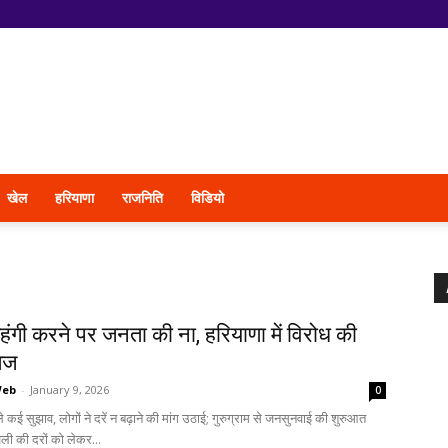
खेल
हरियाणा
राजनिति
विडियो
ंगी करने पर जनता की ना, हरियाणा में विरोध की
ेज
Web
-
January 9, 2026
0
कई सुझाव, लोगों ने दरें न बढ़ाने की मांग उठाई; गुरुग्राम से जनसुनवाई की शुरुआत
जली की दरों को लेकर...