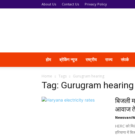
About Us
Contact Us
Privacy Policy
News
Vani
होम
ब्रेकिंग न्यूज
राष्ट्रीय
राज्य
संपर्क
Home
Tags
Gurugram hearing
Tag: Gurugram hearing
बिजली मह
आवाज त
Newsvani
HERC को मिले 
हरियाणा में बि