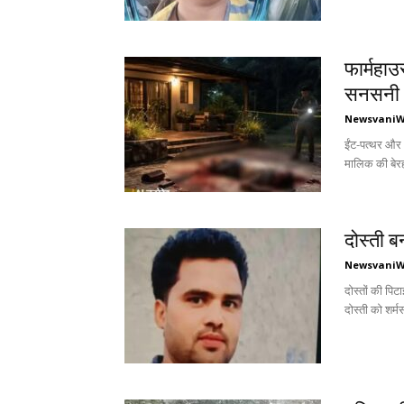
फार्महाउ
सनसनी
Newsvani
ईंट-पत्थर और 
मालिक की बेरह
दोस्ती ब
Newsvani
दोस्तों की पिट
दोस्ती को शर्म