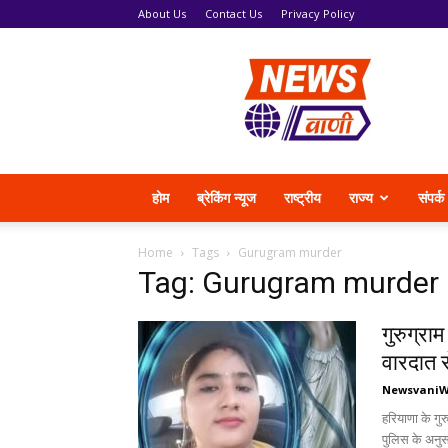
About Us
Contact Us
Privacy Policy
News
Vani
होम
ब्रेकिंग न्यूज
राष्ट्रीय
राज्य
संपर्क
Home
Tags
Gurugram murder
Tag: Gurugram murder
गुरुग्रा
वारदात 
Newsvani
हरियाणा के गु
पुलिस के अनुस