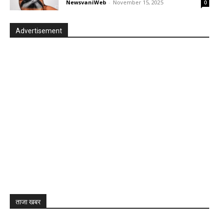
NewsvaniWeb
-
November 15, 2025
0
Advertisement
ताजा खबर