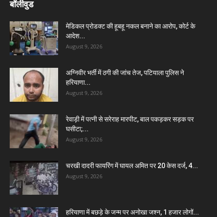
बॉलीवुड
मेडिकल प्रोडक्ट की हूबहू नकल बनाने का आरोप, कोर्ट के
आदेश...
August 9, 2026
अग्निवीर भर्ती में ठगी की जांच तेज, पटियाला पुलिस ने
हरियाणा...
August 9, 2026
रेवाड़ी में पत्नी से सरेराह मारपीट, बाल पकड़कर सड़क पर
घसीटा;...
August 9, 2026
चरखी दादरी फायरिंग में घायल अमित पर 20 केस दर्ज, 4...
August 9, 2026
हरियाणा में बछड़े के जन्म पर अनोखा जश्न, 1 हजार लोगों...