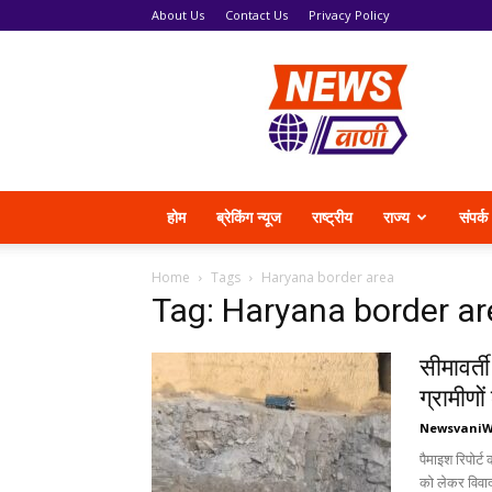
About Us
Contact Us
Privacy Policy
News
Vani
होम
ब्रेकिंग न्यूज
राष्ट्रीय
राज्य
संपर्क
Home
Tags
Haryana border area
Tag: Haryana border ar
सीमावर्त
ग्रामीणों
Newsvani
पैमाइश रिपोर्ट
को लेकर विवाद 