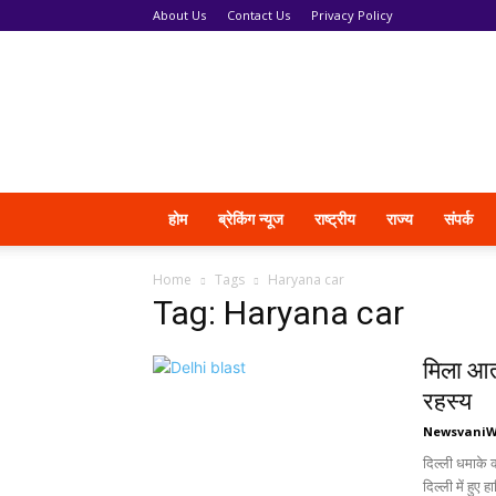
About Us
Contact Us
Privacy Policy
News
Vani
होम
ब्रेकिंग न्यूज
राष्ट्रीय
राज्य
संपर्क
Home
Tags
Haryana car
Tag: Haryana car
मिला आत
रहस्य
Newsvani
दिल्ली धमाके क
दिल्ली में हुए