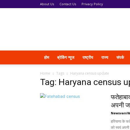
About Us
Contact Us
Privacy Policy
News
Vani
होम
ब्रेकिंग न्यूज
राष्ट्रीय
राज्य
संपर्क
Home
Tags
Haryana census update
Tag: Haryana census u
फतेहाबाद
अपनी ज
Newsvani
हरियाणा के फत
को स्वयं अपनी