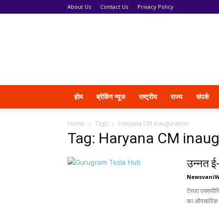
About Us
Contact Us
Privacy Policy
News
Vani
होम
ब्रेकिंग न्यूज
राष्ट्रीय
राज्य
संपर्क
Home
Tags
Haryana CM inauguration
Tag: Haryana CM inaug
उन्नत ई
Newsvani
टेस्ला एक्सपीर
का औपचारिक उद