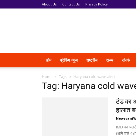
About Us
Contact Us
Privacy Policy
News
Vani
होम
ब्रेकिंग न्यूज
राष्ट्रीय
राज्य
संपर्क
Home
Tags
Haryana cold wave alert
Tag: Haryana cold wave
ठंड का 
हालात ब
Newsvani
IMD का अलर्ट 
(आने वाले 48 घ