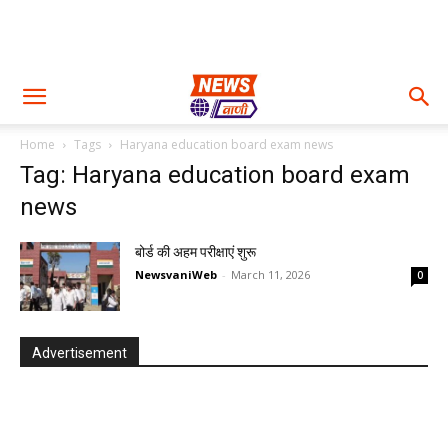
Home
Tags
Haryana education board exam news
Tag: Haryana education board exam
news
बोर्ड की अहम परीक्षाएं शुरू
NewsvaniWeb
-
March 11, 2026
0
Advertisement