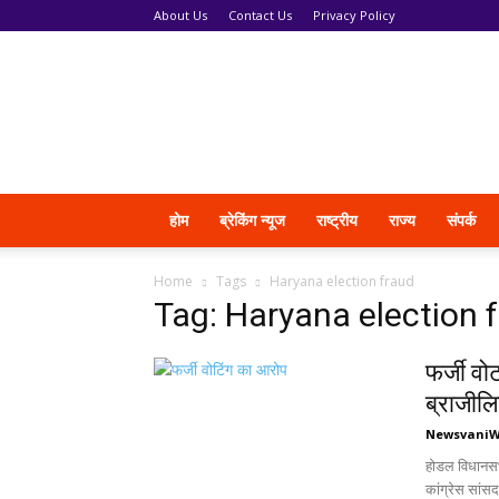
About Us
Contact Us
Privacy Policy
News
Vani
होम
ब्रेकिंग न्यूज
राष्ट्रीय
राज्य
संपर्क
Home
Tags
Haryana election fraud
Tag: Haryana election 
फर्जी वो
ब्राजील
Newsvani
होडल विधानसभ
कांग्रेस सांसद 