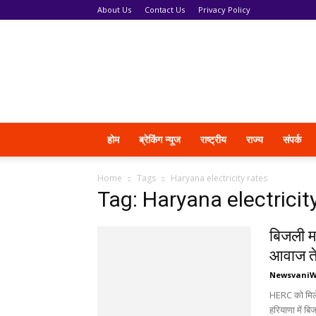
About Us
Contact Us
Privacy Policy
News
Vani
होम
ब्रेकिंग न्यूज
राष्ट्रीय
राज्य
संपर्क
Home
Tags
Haryana electricity rates
Tag: Haryana electricit
बिजली मह
आवाज त
Newsvani
HERC को मिले 
हरियाणा में बि