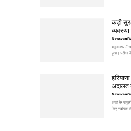
कड़ी सुर
व्यवस्थ
Newsvani
यमुनानगर में र
हुआ। परीक्षा कें
हरियाणा 
अदालत न
Newsvani
अंकों के मामूल
लिए न्यायिक सेव