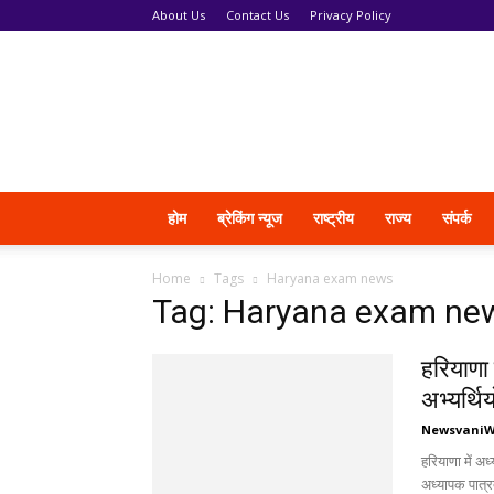
About Us
Contact Us
Privacy Policy
News
Vani
होम
ब्रेकिंग न्यूज
राष्ट्रीय
राज्य
संपर्क
Home
Tags
Haryana exam news
Tag: Haryana exam ne
हरियाणा 
अभ्यर्थि
Newsvani
हरियाणा में अ
अध्यापक पात्र