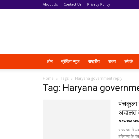
About Us
Contact Us
Privacy Policy
News
Vani
होम
ब्रेकिंग न्यूज
राष्ट्रीय
राज्य
संपर्क
Home
Tags
Haryana government reply
Tag: Haryana governme
पंचकूला 
अदालत म
Newsvani
राज्य पक्ष ने
हरियाणा के पंचक