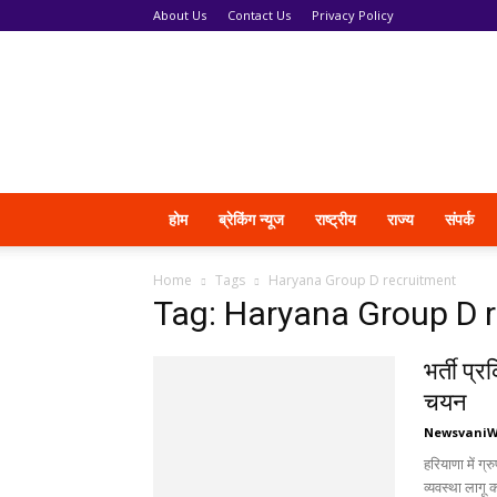
About Us
Contact Us
Privacy Policy
News
Vani
होम
ब्रेकिंग न्यूज
राष्ट्रीय
राज्य
संपर्क
Home
Tags
Haryana Group D recruitment
Tag: Haryana Group D 
भर्ती प्
चयन
Newsvani
हरियाणा में ग
व्यवस्था लागू क