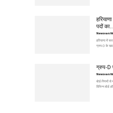
हरियाणा म
पदों का..
Newsvani
हरियाणा में सर
ग्रुप-D के खाल
ग्रुप-D 
Newsvani
बोर्ड-निगमों स
विभिन्न बोर्ड औ