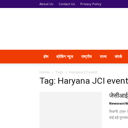
About Us
Contact Us
Privacy Policy
News
Vani
होम
ब्रेकिंग न्यूज
राष्ट्रीय
राज्य
संपर्क
Home
Tags
Haryana JCI event
Tag: Haryana JCI even
जेसीआई 
Newsvani
भिवानी, (एस• क
कई बड़े पुरस्क