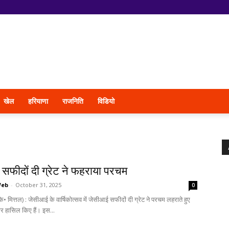
खेल
हरियाणा
राजनिति
विडियो
t
सफीदों दी ग्रेट ने फहराया परचम
Web
-
October 31, 2025
0
े• मित्तल) : जेसीआई के वार्षिकोत्सव में जेसीआई सफीदों दी ग्रेट ने परचम लहराते हुए
ार हासिल किए हैं। इस...