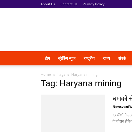
About Us
Contact Us
Privacy Policy
News
Vani
होम
ब्रेकिंग न्यूज
राष्ट्रीय
राज्य
संपर्क
Home
Tags
Haryana mining
Tag: Haryana mining
धमाकों से
Newsvani
ग्रामीणों ने उ
के दौरान होने 