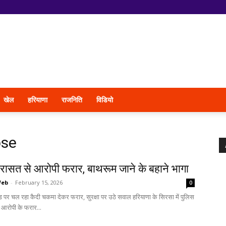
खेल
हरियाणा
राजनिति
विडियो
pse
िरासत से आरोपी फरार, बाथरूम जाने के बहाने भागा
Web
-
February 15, 2026
0
ांड पर चल रहा कैदी चकमा देकर फरार, सुरक्षा पर उठे सवाल हरियाणा के सिरसा में पुलिस
 आरोपी के फरार...