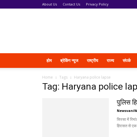
About Us
Contact Us
Privacy Policy
News
Vani
होम
ब्रेकिंग न्यूज
राष्ट्रीय
राज्य
संपर्क
Home
Tags
Haryana police lapse
Tag: Haryana police la
पुलिस ह
Newsvani
सिरसा में रिम
हिरासत से एक