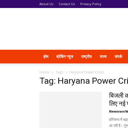
About Us
Contact Us
Privacy Policy
News
Vani
होम
ब्रेकिंग न्यूज
राष्ट्रीय
राज्य
संपर्क
Home
Tags
Haryana Power Crisis
Tag: Haryana Power Cri
बिजली क
लिए नई 
Newsvani
हरियाणा में ब
आ रही है। गुरुग