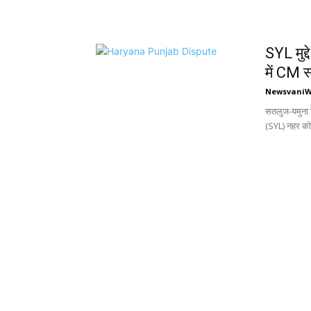
SYL मुद्
में CM 
Newsvani
सतलुज-यमुना ल
(SYL) नहर को