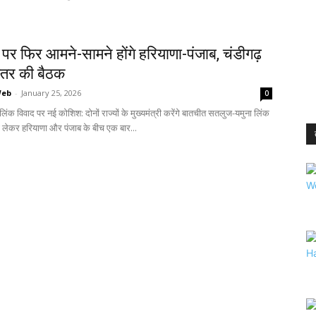
दे पर फिर आमने-सामने होंगे हरियाणा-पंजाब, चंडीगढ़
स्तर की बैठक
Web
-
January 25, 2026
0
िंक विवाद पर नई कोशिश: दोनों राज्यों के मुख्यमंत्री करेंगे बातचीत सतलुज-यमुना लिंक
 लेकर हरियाणा और पंजाब के बीच एक बार...