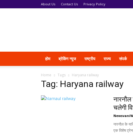
About Us
Contact Us
Privacy Policy
News
Vani
होम
ब्रेकिंग न्यूज
राष्ट्रीय
राज्य
संपर्क
Home
Tags
Haryana railway
Tag: Haryana railway
नारनौल 
चलेगी वि
Newsvani
नारनौल के यात्
एक विशेष ट्रेन