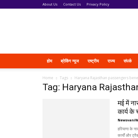
About Us
Contact Us
Privacy Policy
News
Vani
होम
ब्रेकिंग न्यूज
राष्ट्रीय
राज्य
संपर्क
Home
Tags
Haryana Rajasthan passengers benef
Tag: Haryana Rajastha
मई में न
कार्य के
Newsvani
हरियाणा के नार
कार्यों और ट्रै