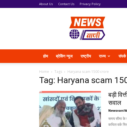
About Us
Contact Us
Privacy Policy
News
Vani
होम
ब्रेकिंग न्यूज
राष्ट्रीय
राज्य
संपर्क
Home
Tags
Haryana scam 1500 crore
Tag: Haryana scam 150
बड़ी वित
सवाल
Newsvani
समय सीमा के बा
कथित वर्क स्ल