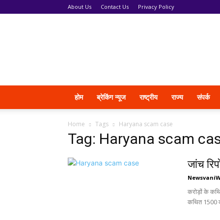
About Us
Contact Us
Privacy Policy
News
Vani
होम
ब्रेकिंग न्यूज
राष्ट्रीय
राज्य
संपर्क
Home
Tags
Haryana scam case
Tag: Haryana scam ca
जांच रिप
Newsvani
करोड़ों के क
कथित 1500 करो