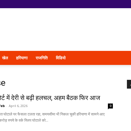
खेल
हरियाणा
राजनिति
विडियो
se
ोर्ट में देरी से बढ़ी हलचल, अहम बैठक फिर आज
Web
-
April 6, 2026
0
थित घोटाले पर फैसला टलता रहा, समयसीमा भी निकल चुकी हरियाणा में सामने आए
ड़ रुपये के वर्क स्लिप घोटाले को...