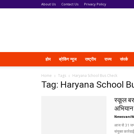
About Us
Contact Us
Privacy Policy
News
Vani
होम
ब्रेकिंग न्यूज
राष्ट्रीय
राज्य
संपर्क
Home
Tags
Haryana School Bus Check
Tag: Haryana School B
स्कूल बस
अभियान 
Newsvani
आज से 31 जनव
संयुक्त कार्रवाई