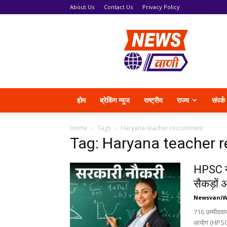
About Us
Contact Us
Privacy Policy
News
Vani
होम
ब्रेकिंग न्यूज
राष्ट्रीय
राज्य
संपर्क
Home
Tags
Haryana teacher recruitment
Tag: Haryana teacher 
HPSC ने
सैकड़ों 
Newsvani
716 उम्मीदवार
आयोग (HPSC) न