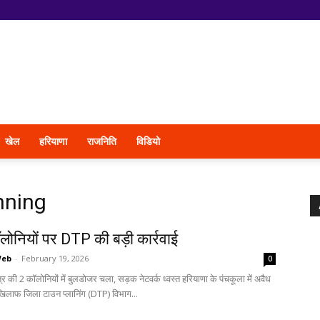
खेल
हरियाणा
राजनिति
विडियो
nning
लोनियों पर DTP की बड़ी कार्रवाई
Web
-
February 19, 2026
0
षेत्र की 2 कॉलोनियों में बुलडोजर चला, सड़क नेटवर्क ध्वस्त हरियाणा के पंचकूला में अवैध
खिलाफ जिला टाउन प्लानिंग (DTP) विभाग...