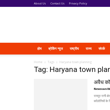
About Us
Contact Us
Privacy Policy
News
Vani
होम
ब्रेकिंग न्यूज
राष्ट्रीय
राज्य
संपर्क
Home
Tags
Haryana town planning
Tag: Haryana town pla
अवैध कॉ
Newsvani
रायपुर रानी क्
कॉलोनियों के 