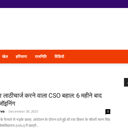
खेल
हरियाणा
राजनिति
विडियो
पर लाठीचार्ज करने वाला CSO बहाल: 6 महीने बाद
जॉइनिंग
Web
-
December 30, 2025
0
 फैसले से भड़के छात्र, आंदोलन के दौरान दर्ज हुई थी FIR हिसार के चौधरी चरण सिंह
श्वविद्यालय (HAU) में छात्रों...