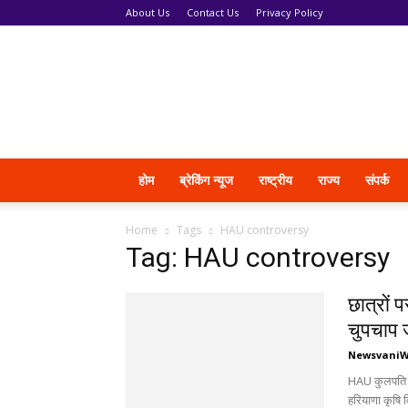
About Us
Contact Us
Privacy Policy
News
Vani
होम
ब्रेकिंग न्यूज
राष्ट्रीय
राज्य
संपर्क
Home
Tags
HAU controversy
Tag: HAU controversy
छात्रों 
चुपचाप 
Newsvani
HAU कुलपति के
हरियाणा कृषि वि